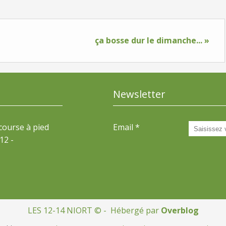
ça bosse dur le dimanche... »
Newsletter
 course à pied
Email
12 -
LES 12-14 NIORT © - Hébergé par
Overblog