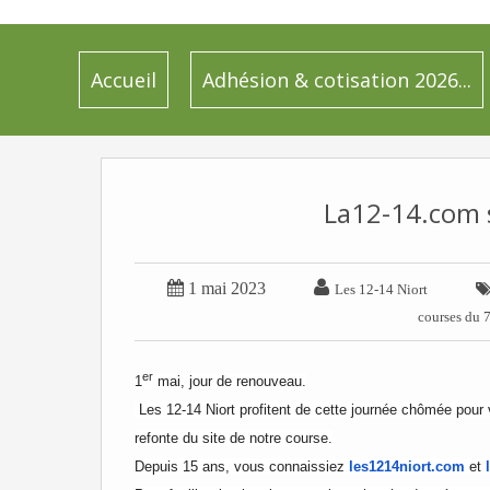
Accueil
Adhésion & cotisation 2026...
La12-14.com s


1 mai 2023
Les 12-14 Niort
courses du 
er
1
mai, jour de renouveau.
Les 12-14 Niort profitent de cette journée chômée pour 
refonte du site de notre course.
Depuis 15 ans, vous connaissiez
les1214niort.com
et