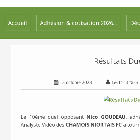
Accueil
Adhésion & cotisation 2026...
Déc
Résultats Due


13 octobre 2023
Les 12-14 Niort
Le 10ème duel opposant
Nico GOUDEAU
, adh
Analyste Vidéo des
CHAMOIS NIORTAIS FC
a tourn