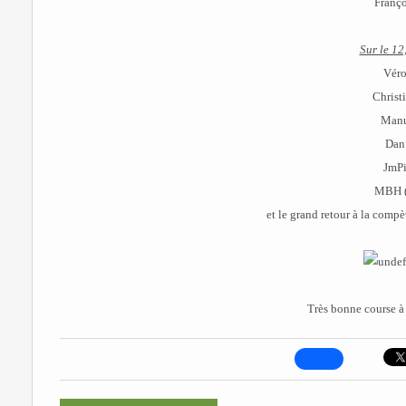
Franço
Sur le 12
Vér
Christ
Man
Dan
JmP
MBH (
et le grand retour à la comp
Très bonne course à 