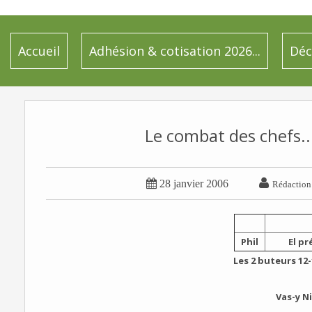
Accueil
Adhésion & cotisation 2026...
Déc
Le combat des chefs..


28 janvier 2006
Rédaction
Phil
El pr
Les 2 buteurs 12-
Vas-y Ni