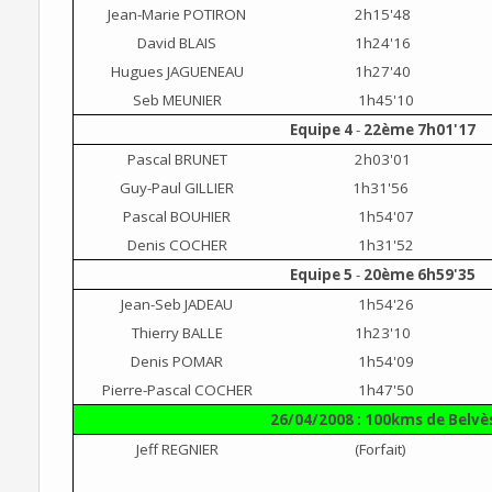
Jean-Marie POTIRON
2h15'48
David BLAIS
1h24'16
Hugues JAGUENEAU
1h27'40
Seb MEUNIER
1h45'10
Equipe 4
-
22ème 7h01'17
Pascal BRUNET
2h03'01
Guy-Paul GILLIER
1h31'56
Pascal BOUHIER
1h54'07
Denis COCHER
1h31'52
Equipe 5
-
20ème 6h59'35
Jean-Seb JADEAU
1h54'26
Thierry BALLE
1h23'10
Denis POMAR
1h54'09
Pierre-Pascal COCHER
1h47'50
26/04/2008 : 100kms de Belvè
Jeff REGNIER
(Forfait)