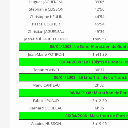
Hugues JAGUENEAU
39'05
Stéphanie CLISSON
42'50
Christophe HEULIN
44'54
Pascal BOUHIER
45'54
Christian JAGUENEAU
49'36
Jean-Paul HAULTECOEUR
1h09'52
06/04/2008 : Le Semi-Marathon de Guid
Jean-Marie POTIRON
1h41'39
06/04/2008 : Les 10kms de Ronce le
Florian YONNET
36'37
06/04/2008 : 26 kms Trail de La Tranch
Manu CANTEAU
2h02
06/04/2008 : Marathon de Pari
Fabrice PUAUD
3h12'20
Bernard GOUDEAU
6h36
06/04/2008 : Marathon de Cheve
Antoine HUSSON
3h19'45