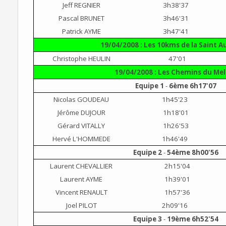
Jeff REGNIER
3h38'37
Pascal BRUNET
3h46'31
Patrick AYME
3h47'41
19/04/2008 : Les 10kms de la Saint 
Christophe HEULIN
47'01
19/04/2008 : Les Chemins du Mel
Equipe 1
-
6ème 6h17'07
Nicolas GOUDEAU
1h45'23
Jérôme DUJOUR
1h18'01
Gérard VITALLY
1h26'53
Hervé L'HOMMEDE
1h46'49
Equipe 2
-
54ème 8h00'56
Laurent CHEVALLIER
2h15'04
Laurent AYME
1h39'01
Vincent RENAULT
1h57'36
Joel PILOT
2h09'16
Equipe 3
-
19ème 6h52'54