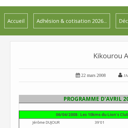
Accueil
Adhésion & cotisation 2026...
Déc
Kikourou A


22 mars 2008
JA
PROGRAMME D'AVRIL 2
06/04/2008 : Les 10kms du Lion's Club
Jérôme DUJOUR
39'01