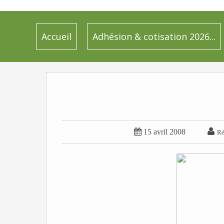
Accueil
Adhésion & cotisation 2026...


15 avril 2008
Ré