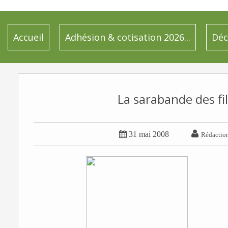
Accueil
Adhésion & cotisation 2026...
Déc
La sarabande des fil


31 mai 2008
Rédactio