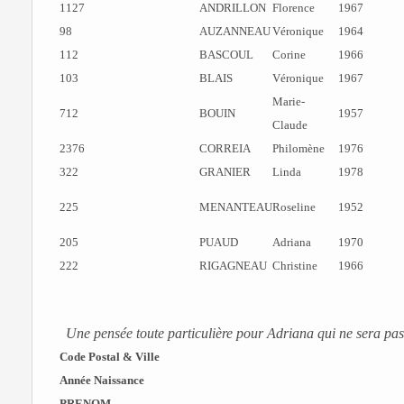
1127
ANDRILLON
Florence
1967
98
AUZANNEAU
Véronique
1964
112
BASCOUL
Corine
1966
103
BLAIS
Véronique
1967
Marie-
712
BOUIN
1957
Claude
2376
CORREIA
Philomène
1976
322
GRANIER
Linda
1978
225
MENANTEAU
Roseline
1952
205
PUAUD
Adriana
1970
222
RIGAGNEAU
Christine
1966
Une pensée toute particulière pour Adriana qui ne sera pas au
Code Postal & Ville
Année Naissance
PRENOM