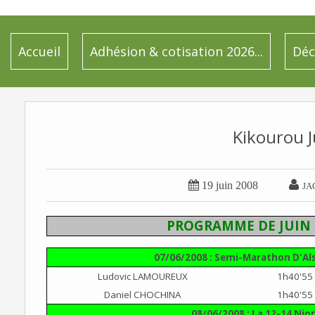
Accueil
Adhésion & cotisation 2026...
Déc
Kikourou J


19 juin 2008
JA
PROGRAMME DE JUIN 
07/06/2008 : Semi-Marathon D'Al
Ludovic LAMOUREUX
1h40'55
Daniel CHOCHINA
1h40'55
08/06/2008 : La 12-14 Nio