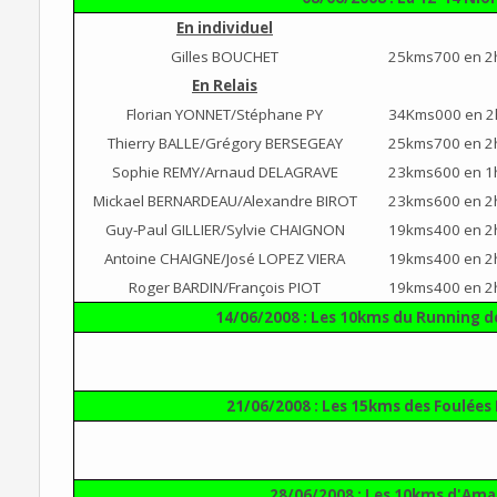
En individuel
Gilles BOUCHET
25kms700 en 2
En Relais
Florian YONNET/Stéphane PY
34Kms000 en 2
Thierry BALLE/Grégory BERSEGEAY
25kms700 en 2
Sophie REMY/Arnaud DELAGRAVE
23kms600 en 1
Mickael BERNARDEAU/Alexandre BIROT
23kms600 en 2
Guy-Paul GILLIER/Sylvie CHAIGNON
19kms400 en 2
Antoine CHAIGNE/José LOPEZ VIERA
19kms400 en 2
Roger BARDIN/François PIOT
19kms400 en 2
14/06/2008 : Les 10kms du Running d
21/06/2008 : Les 15kms des Foulées 
28/06/2008 : Les 10kms d'Ama