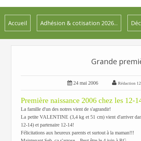
Accueil
Adhésion & cotisation 2026...
Déc
Grande premi


24 mai 2006
Rédaction 12
Première naissance 2006 chez les 12-14
La famille d'un des notres vient de s'agrandir!
La petite VALENTINE (3,4 kg et 51 cm) vient d'arriver dans 
12-14) et partenaire 12-14!
Félicitations aux heure
ux parents et surtout à la maman!!!
Maintenant Seb, ça s'arrose... Peut être le 4 juin à RG...