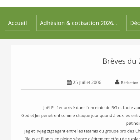
Accueil
Adhésion & cotisation 2026...
Déc
Brèves du


25 juillet 2006
Rédaction 
Joël P , 1er arrivé dans l’enceinte de RG et facile a
God et Jmi pénètrent comme chaque jour quand à eux les entrail
patinoi
Jag et Rvjag zigzagant entre les tatamis du groupe pro des C
Bleus et Blancs en pleine séance d’étirement et/ou de rigol