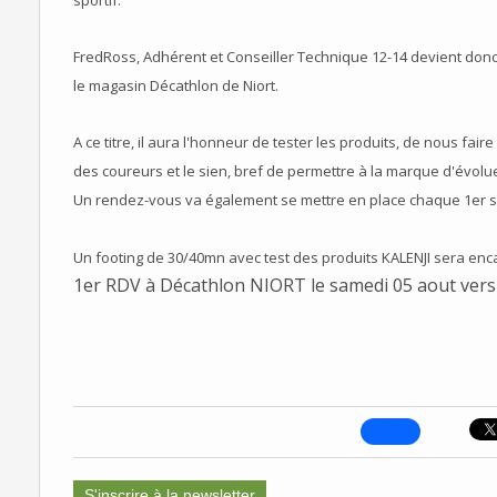
sportif.
FredRoss, Adhérent et Conseiller Technique 12-14 devient don
le magasin Décathlon de Niort.
A ce titre, il aura l'honneur de tester les produits, de nous fa
des coureurs et le sien, bref de permettre à la marque d'évolue
Un rendez-vous va également se mettre en place chaque 1er s
Un footing de 30/40mn avec test des produits KALENJI sera enc
1er RDV à Décathlon NIORT le samedi 05 aout vers 
S'inscrire à la newsletter