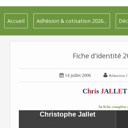
Accueil
Adhésion & cotisation 2026...
Déc
Fiche d'identité 2


14 juillet 2006
Rédaction 1
C
h
r
i
s
J
A
L
L
E
T
Sa
fiche complète
Christophe Jallet