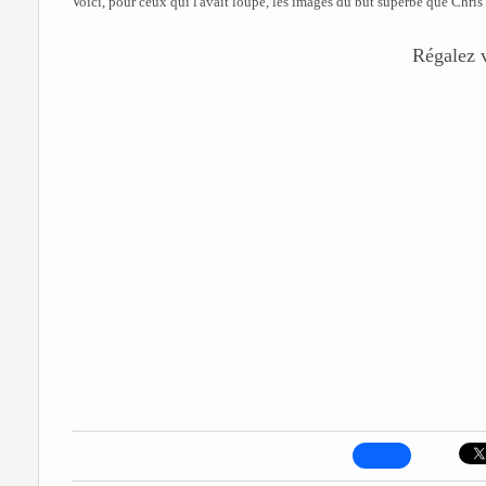
Voici, pour ceux qui l'avait loupé, les images du but superbe que Chris
Régalez v