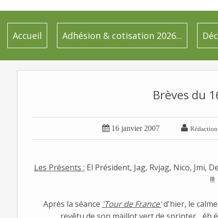
Accueil
Adhésion & cotisation 2026...
Déc
Brèves du 


16 janvier 2007
Rédaction
Les Présents :
El Président, Jag, Rvjag, Nico, Jmi, De
!!!
Après la séance
'Tour de France'
d'hier, le calm
revêtu de son maillot vert de sprinter ...éh