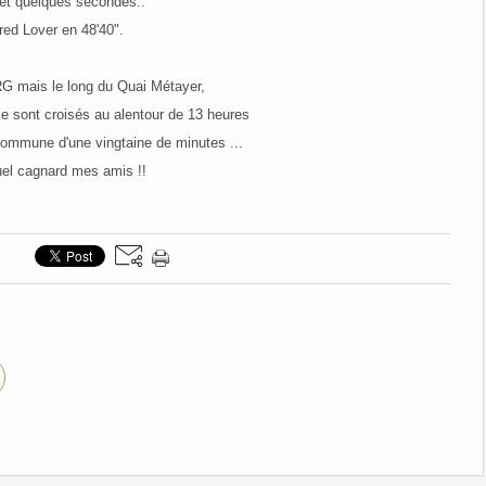
et quelques secondes..
red Lover en 48'40".
G mais le long du Quai Métayer,
se sont croisés au alentour de 13 heures
 commune d'une vingtaine de minutes ...
el cagnard mes amis !!