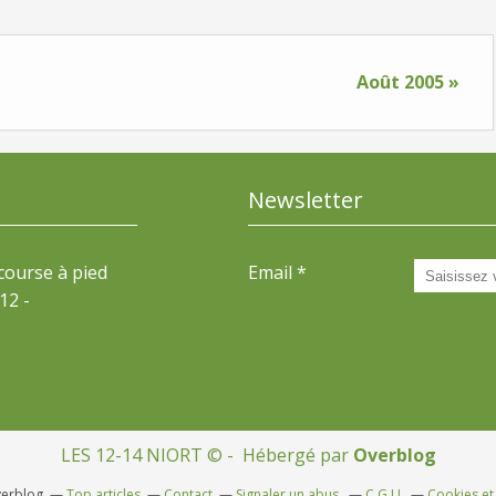
Août 2005 »
Newsletter
 course à pied
Email
12 -
LES 12-14 NIORT © - Hébergé par
Overblog
verblog
Top articles
Contact
Signaler un abus
C.G.U.
Cookies et