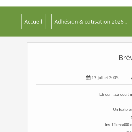
Accueil
Adhésion & cotisation 2026...
Brè

13 juillet 2005
Eh oui ...ca court 
Un texto e
les 12kms400 d