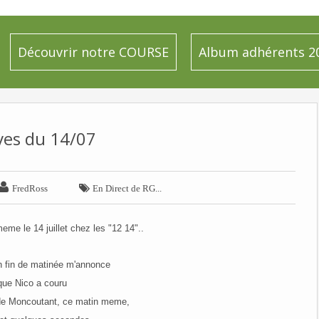
Découvrir notre COURSE
Album adhérents 2
ves du 14/07


FredRoss
En Direct de RG...
meme le 14 juillet chez les "12 14"..
n fin de matinée m'annonce
que Nico a couru
e Moncoutant, ce matin meme,