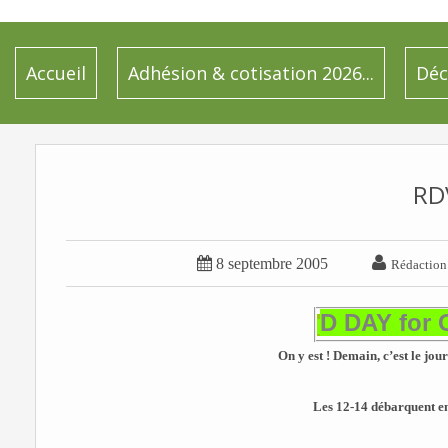
Accueil
Adhésion & cotisation 2026...
Déc
RD


8 septembre 2005
Rédaction
D DAY for 
On y est ! Demain, c’est le jou
Les 12-14 débarquent 