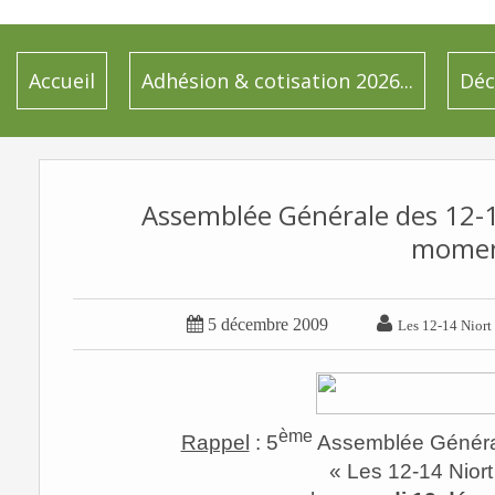
Accueil
Adhésion & cotisation 2026...
Déc
Assemblée Générale des 12-14
momen


5 décembre 2009
Les 12-14 Niort
ème
Rappel
: 5
Assemblée Générale 
« Les 12-14 Niort