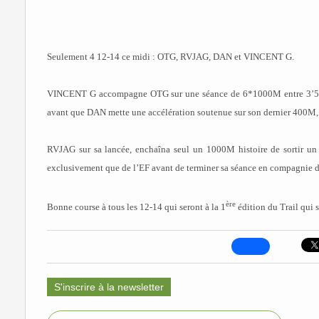
Seulement 4 12-14 ce midi : OTG, RVJAG, DAN et VINCENT G.
VINCENT G accompagne OTG sur une séance de 6*1000M entre 3’50 
avant que DAN mette une accélération soutenue sur son dernier 400M, 
RVJAG sur sa lancée, enchaîna seul un 1000M histoire de sortir u
exclusivement que de l’EF avant de terminer sa séance en compagni
ère
Bonne course à tous les 12-14 qui seront à la 1
édition du Trail qui
S'inscrire à la newsletter