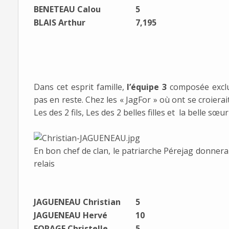
BENETEAU Calou
5
BLAIS Arthur
7,195
Dans cet esprit famille,
l’équipe 3
composée exclu
pas en reste. Chez les « JagFor » où ont se croierait
Les des 2 fils, Les des 2 belles filles et la belle sœur 
En bon chef de clan, le patriarche Pérejag donnera 
relais
JAGUENEAU Christian
5
JAGUENEAU Hervé
10
FORAGE Christelle
5