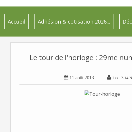
Accueil
Adhésion & cotisation 2026...
Déc
Le tour de l'horloge : 29me n


11 août 2013
Les 12-14 N