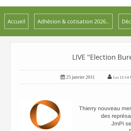
Accueil
Adhésion & cotisation 2026...
Déc
LIVE "Election Bur


25 janvier 2011
Les 12-14 
Thierry nouveau me
des représail
JmPi se