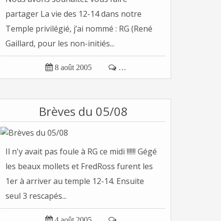
partager La vie des 12-14 dans notre
Temple privilégié, j’ai nommé : RG (René
Gaillard, pour les non-initiés...

8 août 2005

…
Brèves du 05/08
Il n'y avait pas foule à RG ce midi !!!!!! Gégé
les beaux mollets et FredRoss furent les
1er à arriver au temple 12-14. Ensuite
seul 3 rescapés...

4 août 2005

…