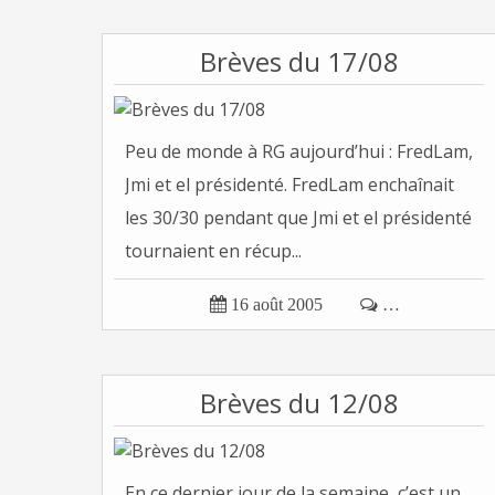
Brèves du 17/08
Peu de monde à RG aujourd’hui : FredLam,
Jmi et el présidenté. FredLam enchaînait
les 30/30 pendant que Jmi et el présidenté
tournaient en récup...

16 août 2005

…
Brèves du 12/08
En ce dernier jour de la semaine, c’est un