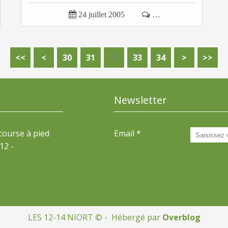

24 juillet 2005

…
10
20
<<
<
30
31
32
33
34
>
>>
Newsletter
 course à pied
Email
12 -
LES 12-14 NIORT © - Hébergé par
Overblog