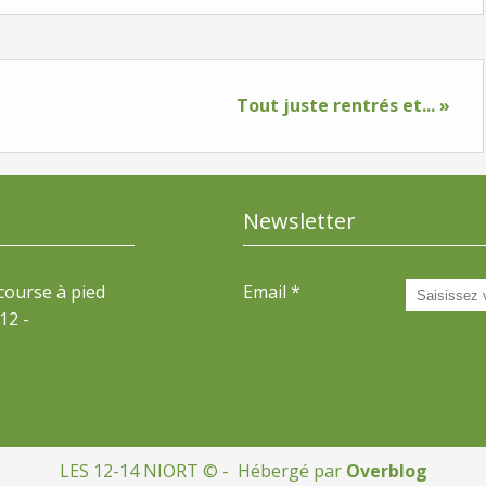
Tout juste rentrés et... »
Newsletter
 course à pied
Email
12 -
LES 12-14 NIORT © - Hébergé par
Overblog