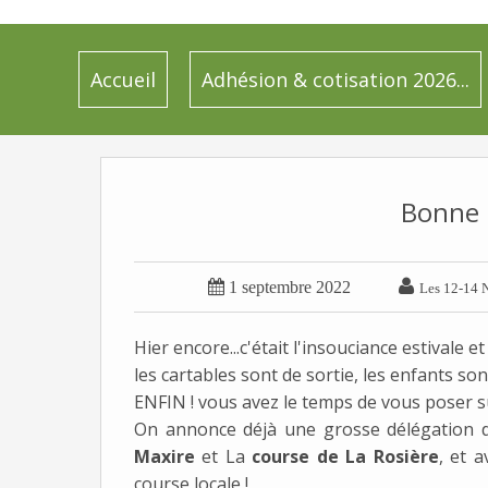
Accueil
Adhésion & cotisation 2026...
Bonne r


1 septembre 2022
Les 12-14 N
Hier encore...c'était l'insouciance estivale et
les cartables sont de sortie, les enfants sont
ENFIN ! vous avez le temps de vous poser sur
On annonce déjà une grosse délégation d
Maxire
et La
course de La Rosière
, et 
course locale !