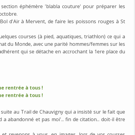
a section éphémère 'blabla couture' pour préparer les
octobre.
 Bol d'Air à Mervent, de faire les poissons rouges à St
lques courses (à pied, aquatiques, triathlon) ce qui a
nnat du Monde, avec une parité hommes/femmes sur les
adhérent qui se détache en accrochant la 1ere place du
suite au Trail de Chauvigny qui a insisté sur le fait que
a abandonné et pas moi'... fin de citation... doit-il être
e et revenons à vous, en images, lors de vos courses