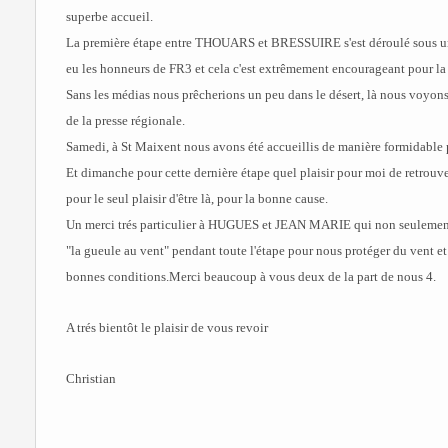
superbe accueil.
La première étape entre THOUARS et BRESSUIRE s'est déroulé sous un
eu les honneurs de FR3 et cela c'est extrêmement encourageant pour la 
Sans les médias nous prêcherions un peu dans le désert, là nous voyo
de la presse régionale.
Samedi, à St Maixent nous avons été accueillis de manière formidable par
Et dimanche pour cette dernière étape quel plaisir pour moi de retrouve
pour le seul plaisir d'être là, pour la bonne cause.
Un merci trés particulier à HUGUES et JEAN MARIE qui non seulement s
"la gueule au vent" pendant toute l'étape pour nous protéger du vent et 
bonnes conditions.Merci beaucoup à vous deux de la part de nous 4.
A trés bientôt le plaisir de vous revoir
Christian