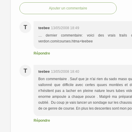
Ajouter un commentaire
T
teebee
13/05/2008 18:49
.... dernier commentaire: voici des vrais trails q
verdon.com/courses.htma+teebee
Répondre
T
teebee
13/05/2008 18:40
Bon commentaire . Sauf que je n'ai rien du sado maso que 
vallonné que difficile avec certes quues montées et de
n'hésitent pas a lacher en pleine nature leurs tubes vid
enorme ampoule a chaque pouce . Malgré ma préparation
oublié. Du coup je vais lancer un sondage sur les chaussu
de ce genre de course. En plus les descentes sont mon po
Répondre