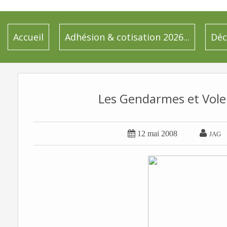
Accueil
Adhésion & cotisation 2026...
Déc
Les Gendarmes et Vole


12 mai 2008
JAG