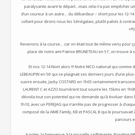
paralysante avant le départ…mais cela n’a pas empêcher une
d’un coureur à un autre… du débardeur – short pour les 12-14
collant pour dirons nous les Sénégalais, plutôt palots à contr
+!!!)
Revenons à la course… car on était tout de même venu pour ça
place de notre ami Patrice BRUNETEAU en 51’, on trouve à
Et nos 12-14 Niort alors !!! Notre NICO national qui comme d
LEBEAUPIN en 56’ qui se plaignait ses derniers jours d’une plus
suivre ensuite, Jacky COSTARD en 1h03 certainement transcend
LAURENT C et AZZO tournèrent tout sourire les 15kms en 1h0
dévoila tout son potentiel qui ne demande qu’à évoluer dans
1h10, avec un PEREJAG qui n’arrête pas de progresser à chaque 
composé de la AIME Family, KB et PASCAL B qui le poursuivait
parcours e
A noter, la bienvenue à la nouvelle zadhérente, Roseline 