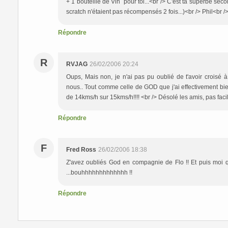
+ 1 bouteille de Vin pour toi...<br /> C'est ta superbe s
scratch n'étaient pas récompensés 2 fois...)<br /> Phil<br 
Répondre
R
RVJAG
26/02/2006 20:24
Oups, Mais non, je n'ai pas pu oublié de t'avoir croi
nous.. Tout comme celle de GOD que j'ai effectivement bien
de 14kms/h sur 15kms/h!!!! <br /> Désolé les amis, pas faci
Répondre
F
Fred Ross
26/02/2006 18:38
Z'avez oubliés God en compagnie de Flo !! Et puis moi qu
...bouhhhhhhhhhhhhh !!
Répondre