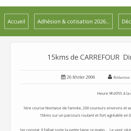
Accueil
Adhésion & cotisation 2026...
Déc
15kms de CARREFOUR  Di


26 février 2006
Rédaction
Heure 9h30’55 à la
1ère course Niortaise de l’année, 200 coureurs environs et
15kms sur un parcours roulant et fort agréable en 
1er constat, Il fallait sortir la petite laine ce matin…. Le vent,