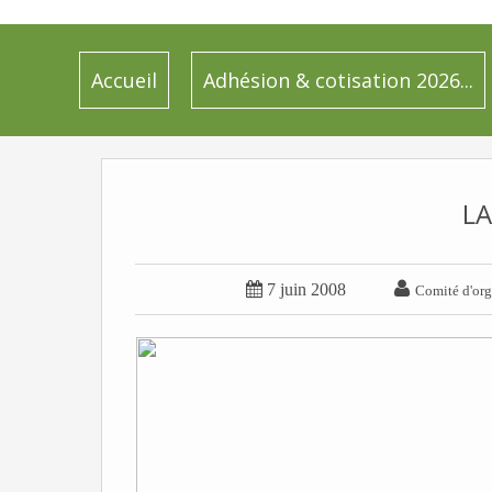
Accueil
Adhésion & cotisation 2026...
LA


7 juin 2008
Comité d'org