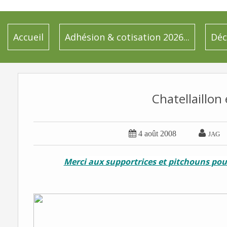
Accueil
Adhésion & cotisation 2026...
Déc
Chatellaillon 


4 août 2008
JAG
Merci aux supportrices et pitchouns po