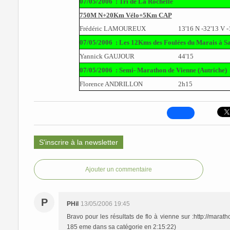
07/05/2006
: Tri de La Rochelle
750M N+20Km Vélo+5Km CAP
Frédéric LAMOUREUX
13'16 N -32'13 V 
07/05/2006
: Les 12Kms des Foulées du Marais à S
Yannick GAUJOUR
44'15
07/05/2006
: Semi- Marathon de Vienne (Autriche)
Florence ANDRILLON
2h15
S'inscrire à la newsletter
Ajouter un commentaire
P
PHil
13/05/2006 19:45
Bravo pour les résultats de flo à vienne sur :http://mara
185 eme dans sa catégorie en 2:15:22)