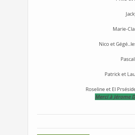
Jack
Marie-Cla
Nico et Gégé...l
Pascal.
Patrick et Lau
Roseline et El Prséside
Merci à Jérome D