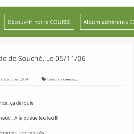
Découvrir notre COURSE
Album adhérents 2
de de Souché, Le 05/11/06


Rédaction 12-14
Résultats courses...
ice...ça déroule !
aud... A la queue leu leu !!!
 Hugues...concentrés !