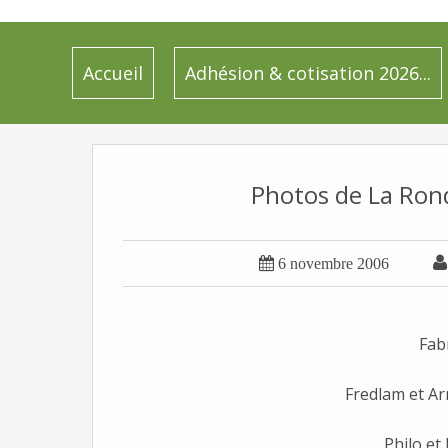
Accueil
Adhésion & cotisation 2026...
Photos de La Ron

6 novembre 2006
Fabr
Fredlam et Arn
Philo et