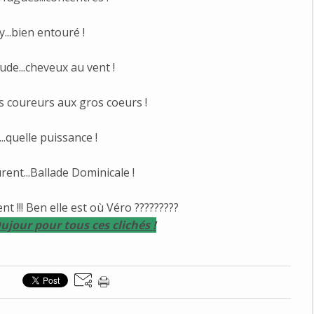
y...bien entouré !
ude...cheveux au vent !
es coureurs aux gros coeurs !
..quelle puissance !
rent...Ballade Dominicale !
nt !!! Ben elle est où Véro ?????????
ujour pour tous ces clichés !