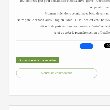
Tout doit être prêt pour demain soir et on s'active "grave". Une soir
comparable aux 
Moment irréel donc ce midi avec Nico devant un o
Notre pôte le canaris, alias "Progiciel Man", alias Toch est venu nous 
été ravi de partager tous ces moments d'entraînement
A toi de créer la première section officiell
S'inscrire à la newsletter
Ajouter un commentaire