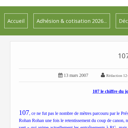
Accueil
Adhésion & cotisation 2026...
Déc
10


13 mars 2007
Rédaction 12
107 le chiffre du 
107
, ce ne fut pas le nombre de mètres parcouru par le Pr
Rohan Rohan une fois le retentissement du coup de canon, ni
vert » qui anime actuellement les entraînements à RG, mai