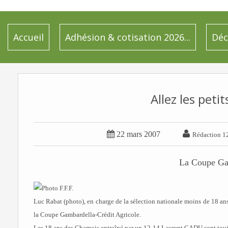
Accueil
Adhésion & cotisation 2026...
Déc
Allez les peti


22 mars 2007
Rédaction 1
La Coupe Ga
Luc Rabat (photo), en charge de la sélection nationale moins de 18 ans, 
la Coupe Gambardella-Crédit Agricole.
Les 18 ans des Chamois entraîné par un 12-14 Laurent CADU sont toujou