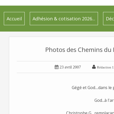
Accueil
Adhésion & cotisation 2026...
Déc
Photos des Chemins du M


23 avril 2007
Rédaction 1
Gégé et God....dans le 
God...à l'ar
Christophe G....remplaçan