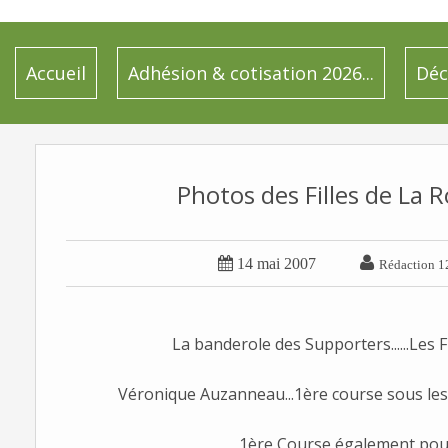
Accueil
Adhésion & cotisation 2026...
Déc
Photos des Filles de La 


14 mai 2007
Rédaction 1
La banderole des Supporters......Les F
Véronique Auzanneau...1ère course sous les
1ère Course également pour A