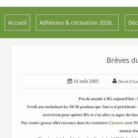
Accueil
Adhésion & cotisation 2026...
Déc
Brèves d


16 août 2005
David (Cha
Peu de monde à RG aujourd’hui : F
FredLam enchaînait les 30/30 pendant que Jmi et el présidenté
arrivèrent pour quitter RG et s’en aller se taper des bos
Par contre grosse effervescence dans les vestiaires
Chamois
avec Piz
mousse fr