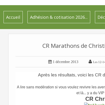
Accueil
Adhésion & cotisation 2026...
Déc
CR Marathons de Christin


1 décembre 2013
Les 12-14
Après les résultats, voici les CR 
A lire sans modération si vous voulez revivre les ave
et là... y a du VI
CR Chr