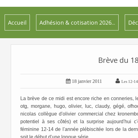
Accueil
Adhésion & cotisation 2026...
Déc
Brève du 1


18 janvier 2011
Les 12-14
La brève de ce midi est encore riche en conneries, le
otg, morgane, hugo, olivier, luc, claudy, gégé, ofhoo
nicolas collègue d'olivier commercial chez kronembou
potentiel à ses côtés)
et la surprise aujourd'hui c
féminine 12-14 de l'année plébiscitée lors de la de
soit le début d'une longue série...