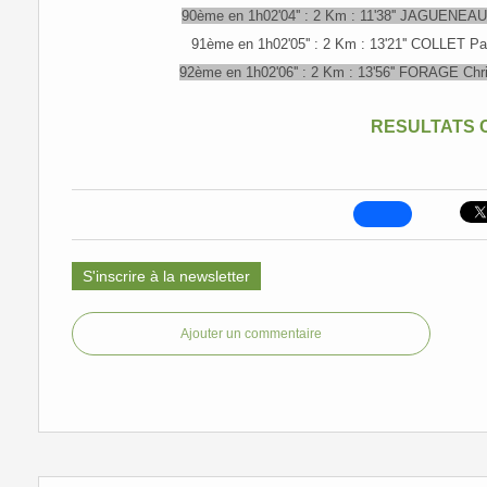
90ème en 1h02'04'' : 2 Km : 11'38'' JAGUENEA
91ème en 1h02'05'' : 2 Km : 13'21'' COLLET Pa
92ème en 1h02'06'' : 2 Km : 13'56'' FORAGE Chr
RESULTATS 
S'inscrire à la newsletter
Ajouter un commentaire