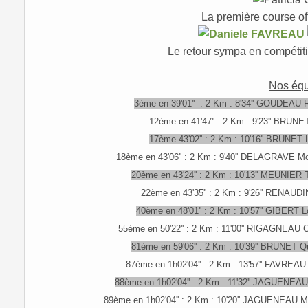
La première course off
Le retour sympa en compétiti
Nos éq
3ème en 39'01'' : 2 Km : 8'34'' GOUDEAU 
12ème en 41'47'' : 2 Km : 9'23'' BRUNE
17ème 43'02'' : 2 Km : 10'16'' BRUNET
18ème en 43'06'' : 2 Km : 9'40'' DELAGRAVE M
20ème en 43'24'' : 2 Km : 10'13'' MEUNIER
22ème en 43'35'' : 2 Km : 9'26'' RENAUDI
40ème en 48'01'' : 2 Km : 10'57'' GIBERT 
55ème en 50'22'' : 2 Km : 11'00'' RIGAGNEAU 
81ème en 59'06'' : 2 Km : 10'39'' BRUNET Q
87ème en 1h02'04'' : 2 Km : 13'57'' FAVREAU 
88ème en 1h02'04'' : 2 Km : 11'32'' JAGUENEA
89ème en 1h02'04'' : 2 Km : 10'20'' JAGUENEAU 