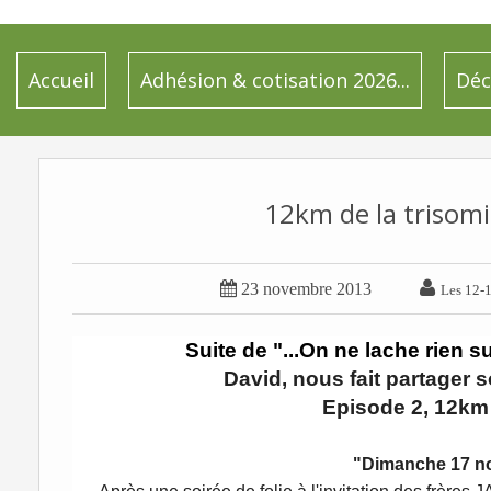
Accueil
Adhésion & cotisation 2026...
Déc
12km de la trisomie


23 novembre 2013
Les 12-1
Suite de "...On ne lache rien s
David
, nous fait partager 
Episode 2, 12km 
"Dimanche 17 n