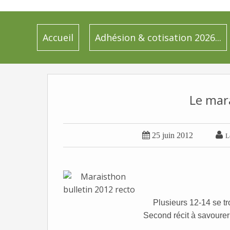
Accueil
Adhésion & cotisation 2026...
Le mara


25 juin 2012
L
Plusieurs 12-14 se t
Second récit à savourer