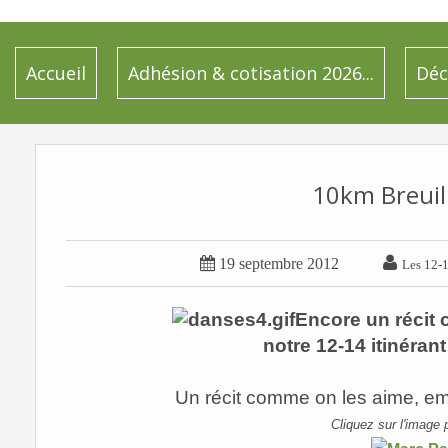
Accueil
Adhésion & cotisation 2026...
Déc
10km Breui


19 septembre 2012
Les 12-1
Encore un récit
notre 12-14 itinérant
Un récit comme on les aime, em
Cliquez sur l'image 