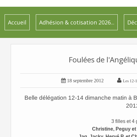
Accueil
Adhésion & cotisation 2026...
Déc
Foulées de l'Angéliq


18 septembre 2012
Les 12-1
Belle délégation 12-14 dimanche matin à B
201
3 filles et 4
Christine, Peguy e
Jag, Jacky, Hervé P. et C