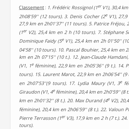
er
Classement
:
1. Frédéric Rossignol (1
V1), 30,4 km 
e
2h08'59'' (12 tours). 3. Denis Cocher (2
V1), 27,9
27,9 km en 2h01'37'' (11 tours). 5. Patrice Fréjou, 
er
(1
V2), 25,4 km en 2 h (10 tours). 7. Stéphane 
e
Dominique Faidy (5
V1), 25,4 km en 2h 01'50'' (10
04'58'' (10 tours). 10. Pascal Bouhier, 25,4 km en 2
km en 2h 07'15'' (10 t.). 12. Jean-Claude Hamdani, 
e
(V1, 1
féminine), 22,9 km en 2h05'36'' (9 t.). 14. 
tours). 15. Laurent Marot, 22,9 km en 2h06'54'' (9
e
en 2h07'53''(9 tours). 17. Lydia Maury (V1, 3
fém
e
Giraudon (V1, 4
féminine), 20,4 km en 2h0'59'' (8 t.
e
km en 2h01'32'' (8 t.). 20. Max Durand (4
V2), 20,4
féminine), 20,4 km en 2h06'59'' (8 t.). 22. Valoun
er
Pierre Terrasson (1
V3), 17,9 km en 2 h (7 t.). 24
tours).