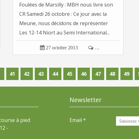
Foulées de Marsilly : MBH nous livre son
CR Samedi 26 octobre : Ce jour avec la
Meune, nous décidons de représenter
Les 12-14 Niort au Semi International...

27 octobre 2013

…
0
0
0
0
41
42
43
44
45
46
47
48
49
Newsletter
 course à pied
Email
12 -