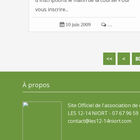
d'inscriptions le matin de la course! Pour
vous inscrire...

10 juin 2009

…
1
2
3
4
5
6
7
<<
<
8
À propos
Site Officiel de l'association de
LES 12-14 NIORT - 07 67 96 59 
contact@les12-14niort.com