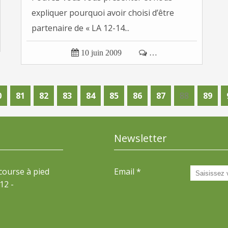
expliquer pourquoi avoir choisi d’être
partenaire de « LA 12-14...

10 juin 2009

…
0
0
0
0
0
0
0
0
81
82
83
84
85
86
87
88
89
Newsletter
 course à pied
Email
12 -