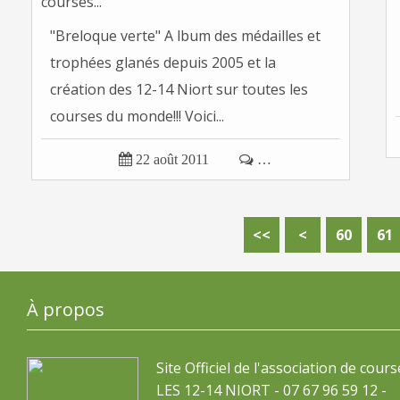
"Breloque verte" A lbum des médailles et
trophées glanés depuis 2005 et la
création des 12-14 Niort sur toutes les
courses du monde!!! Voici...

22 août 2011

…
10
20
30
40
50
<<
<
60
61
À propos
Site Officiel de l'association de cours
LES 12-14 NIORT - 07 67 96 59 12 -