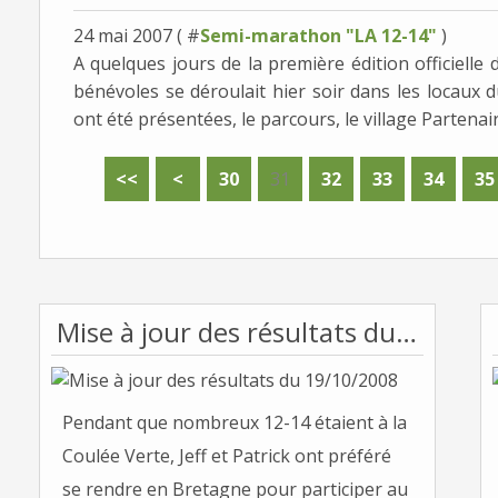
24 mai 2007 ( #
Semi-marathon "LA 12-14"
)
A quelques jours de la première édition officielle
bénévoles se déroulait hier soir dans les locaux 
ont été présentées, le parcours, le village Partenaire
10
20
<<
<
30
31
32
33
34
35
Mise à jour des résultats du 19/10/2008
Pendant que nombreux 12-14 étaient à la
Coulée Verte, Jeff et Patrick ont préféré
se rendre en Bretagne pour participer au