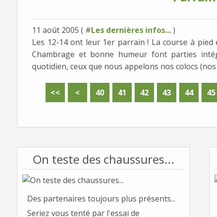
11 août 2005 ( #
Les dernières infos...
)
Les 12-14 ont leur 1er parrain ! La course à pied 
Chambrage et bonne humeur font parties inté
quotidien, ceux que nous appelons nos colocs (nos 
10
20
30
<<
<
40
41
42
43
44
45
On teste des chaussures...
Des partenaires toujours plus présents...
Seriez vous tenté par l'essai de